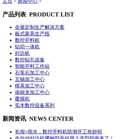
主页
>
新闻中心
>
产品列表
PRODUCT LIST
全屋定制生产解决方案
板式家具生产线
数控开料机
钻切一体机
封边机
数控钻孔设备
智能开料工作站
石英石加工中心
五轴加工中心
模具加工中心
保丽龙加工中心
覆膜机
实木数控设备系列
新闻资讯
NEWS CENTER
长假+雨水，数控开料机防潮开工有妙招
全自动封边机哪种型号好用？选型指南来了！