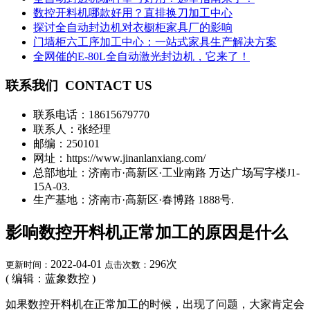
数控开料机哪款好用？直排换刀加工中心
探讨全自动封边机对衣橱柜家具厂的影响
门墙柜六工序加工中心：一站式家具生产解决方案
全网催的E-80L全自动激光封边机，它来了！
联系我们
CONTACT US
联系电话：
18615679770
联系人：张经理
邮编：250101
网址：https://www.jinanlanxiang.com/
总部地址：济南市·高新区·工业南路 万达广场写字楼J1-
15A-03.
生产基地：济南市·高新区·春博路 1888号.
影响数控开料机正常加工的原因是什么
2022-04-01
296
次
更新时间：
点击次数：
( 编辑：蓝象数控 )
如果数控开料机在正常加工的时候，出现了问题，大家肯定会