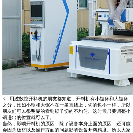
3、用过数控开料机的朋友都知道，开料机有小锯床和大锯床
之分，比如小锯和大锯不在一条直线上，切的也不一样，所以
朋友们可以很明显的看到锯子切的不均匀。这时候只要调整小
锯进出的位置就可以了。
当然，影响开料机的原因，除了设备本身上面的原因，还可能
会因为板材以及操作方面的问题影响设备开料精度。所以大家