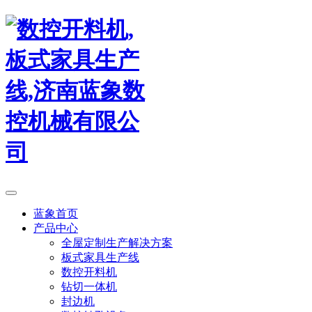
蓝象首页
产品中心
全屋定制生产解决方案
板式家具生产线
数控开料机
钻切一体机
封边机