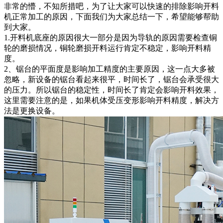
非常的懵，不知所措吧，为了让大家可以快速的排除影响开料
机正常加工的原因，下面我们为大家总结一下，希望能够帮助
到大家。
1.开料机底座的原因很大一部分是因为导轨的原因需要检查铜
轮的磨损情况，铜轮磨损开料运行肯定不稳定，影响开料精
度。
2、锯台的平面度是影响加工精度的主要原因，这一点大多被
忽略，新设备的锯台看起来很平，时间长了，锯台会承受很大
的压力。所以锯台的稳定性，时间长了肯定会影响开料效果，
这里需要注意的是，如果机体受压变形影响开料精度，解决方
法是更换设备。