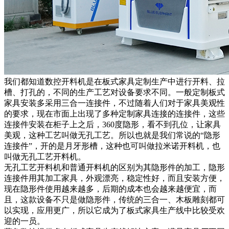
我们都知道数控开料机是在板式家具定制生产中进行开料、拉
槽、打孔的，不同的生产工艺对设备要求不同。一般定制板式
家具安装多采用三合一连接件，不过随着人们对于家具美观性
的要求，现在市面上出现了多种定制家具连接的连接件，这些
连接件安装在柜子上之后，360度隐形，看不到孔位，让家具
美观，这种工艺叫做无孔工艺。所以也就是我们常说的“隐形
连接件”，开的是月牙形槽，这种也可叫做拉米诺开料机，也
叫做无孔工艺开料机。
无孔工艺开料机和普通开料机的区别为其隐形件的加工，隐形
连接件用其加工家具，外观漂亮，稳定性好，而且安装方便，
现在隐形件使用越来越多，后期的成本也会越来越便宜，而
且，这款设备不只是做隐形件，传统的三合一、木板雕刻都可
以实现，应用更广，所以它成为了板式家具生产线中比较受欢
迎的一员。