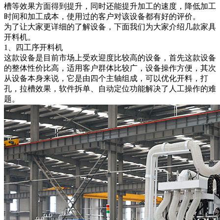
槽等效果方面得到提升，同时还能提升加工的速度，降低加工
时间和加工成本，使用过的客户对该设备都有好的评价。
为了让大家更详细的了解设备，下面我们为大家介绍几款家具
开料机。
1、四工序开料机
这款设备是目前市场上受欢迎度比较高的设备，首先这款设备
的整体性价比高，适用客户群体比较广，设备操作方便，其次
从设备本身来说，它是由四个主轴组成，可以优化开料，打
孔，拉槽效果，软件拆单、自动定位功能解决了人工操作的难
题。