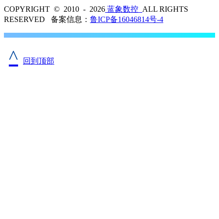
COPYRIGHT © 2010 - 2026
蓝象数控
ALL RIGHTS
RESERVED 备案信息：
鲁ICP备16046814号-4
^
回到顶部