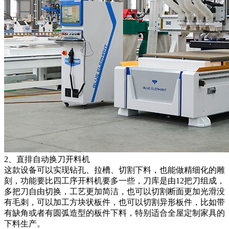
2、直排自动换刀开料机
这款设备可以实现钻孔、拉槽、切割下料，也能做精细化的雕
刻，功能要比四工序开料机要多一些，刀库是由12把刀组成，
多把刀自由切换，工艺更加简洁，也可以切割断面更加光滑没
有毛刺，可以加工方块状板件，也可以切割异形板件，比如带
有缺角或者有圆弧造型的板件下料，特别适合全屋定制家具的
下料生产。