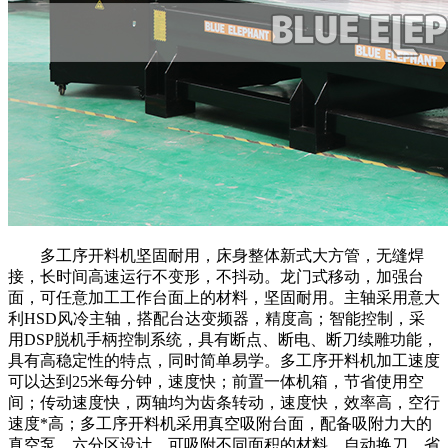
多工序开料机坚固耐用，床身整体新式大方管，无缝焊
接，长时间高速运行不变形，不抖动。龙门式移动，加强台
面，可任意加工工作台面上的材料，坚固耐用。主轴采用意大
利HSD风冷主轴，搭配台达变频器，精度高；智能控制，采
用DSP脱机手柄控制系统，具有断点、断电、断刀续雕功能，
具有高稳定性的特点，同时简单易学。多工序开料机加工速度
可以达到25米每分钟，速度快；前置一体机箱，节省使用空
间；传动速度快，两轴均为齿条转动，速度快，效率高，空行
速度*高；多工序开料机采用真空吸附台面，配备吸附力大的
真空泵，六分区设计，可吸附不同面积的材料，自动换刀，省