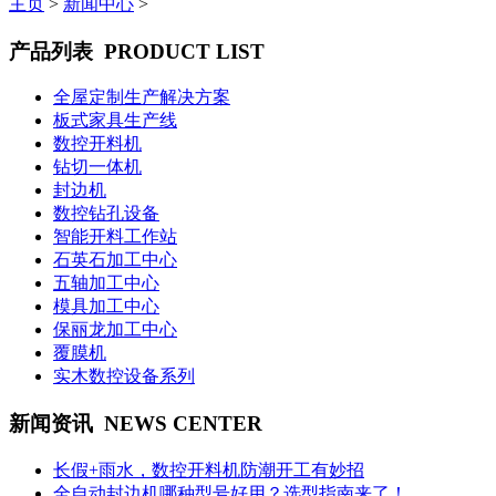
主页
>
新闻中心
>
产品列表
PRODUCT LIST
全屋定制生产解决方案
板式家具生产线
数控开料机
钻切一体机
封边机
数控钻孔设备
智能开料工作站
石英石加工中心
五轴加工中心
模具加工中心
保丽龙加工中心
覆膜机
实木数控设备系列
新闻资讯
NEWS CENTER
长假+雨水，数控开料机防潮开工有妙招
全自动封边机哪种型号好用？选型指南来了！