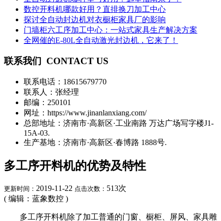
数控开料机哪款好用？直排换刀加工中心
探讨全自动封边机对衣橱柜家具厂的影响
门墙柜六工序加工中心：一站式家具生产解决方案
全网催的E-80L全自动激光封边机，它来了！
联系我们
CONTACT US
联系电话：
18615679770
联系人：张经理
邮编：250101
网址：https://www.jinanlanxiang.com/
总部地址：济南市·高新区·工业南路 万达广场写字楼J1-
15A-03.
生产基地：济南市·高新区·春博路 1888号.
多工序开料机的优势及特性
2019-11-22
513
次
更新时间：
点击次数：
( 编辑：蓝象数控 )
多工序开料机除了加工普通的门窗、橱柜、屏风、家具雕