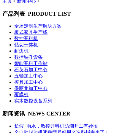
主页
>
新闻中心
>
产品列表
PRODUCT LIST
全屋定制生产解决方案
板式家具生产线
数控开料机
钻切一体机
封边机
数控钻孔设备
智能开料工作站
石英石加工中心
五轴加工中心
模具加工中心
保丽龙加工中心
覆膜机
实木数控设备系列
新闻资讯
NEWS CENTER
长假+雨水，数控开料机防潮开工有妙招
全自动封边机哪种型号好用？选型指南来了！