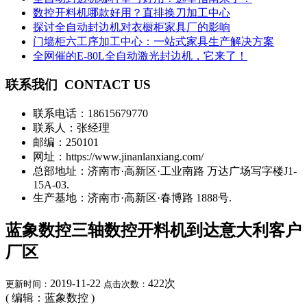
数控开料机哪款好用？直排换刀加工中心
探讨全自动封边机对衣橱柜家具厂的影响
门墙柜六工序加工中心：一站式家具生产解决方案
全网催的E-80L全自动激光封边机，它来了！
联系我们
CONTACT US
联系电话：
18615679770
联系人：张经理
邮编：250101
网址：https://www.jinanlanxiang.com/
总部地址：济南市·高新区·工业南路 万达广场写字楼J1-
15A-03.
生产基地：济南市·高新区·春博路 1888号.
蓝象数控三轴数控开料机到达意大利客户
厂区
2019-11-22
422
次
更新时间：
点击次数：
( 编辑：蓝象数控 )