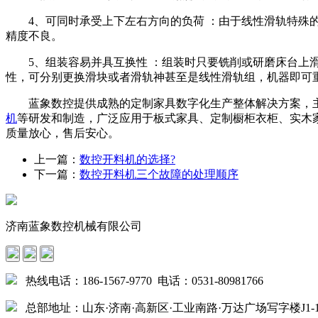
4、可同时承受上下左右方向的负荷 ：由于线性滑轨特殊的束
精度不良。
5、组装容易并具互换性 ：组装时只要铣削或研磨床台上滑
性，可分别更换滑块或者滑轨神甚至是线性滑轨组，机器即可
蓝象数控提供成熟的定制家具数字化生产整体解决方案，
机
等研发和制造，广泛应用于板式家具、定制橱柜衣柜、实木家
质量放心，售后安心。
上一篇：
数控开料机的选择?
下一篇：
数控开料机三个故障的处理顺序
济南蓝象数控机械有限公司
热线电话：186-1567-9770 电话：0531-80981766
总部地址：山东·济南·高新区·工业南路·万达广场写字楼J1-15