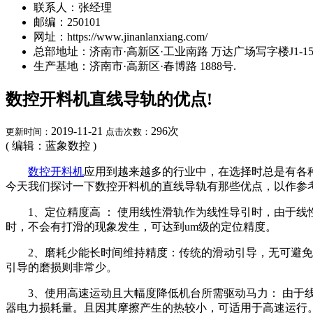
联系人：张经理
邮编：250101
网址：https://www.jinanlanxiang.com/
总部地址：济南市·高新区·工业南路 万达广场写字楼J1-15A
生产基地：济南市·高新区·春博路 1888号.
数控开料机直线导轨的优点!
2019-11-21
296
次
更新时间：
点击次数：
( 编辑：蓝象数控 )
数控开料机
应用到越来越多的行业中，在选择时总是有各
今天我们探讨一下数控开料机的直线导轨有那些优点，以作参
1、定位精度高 ： 使用线性滑轨作为线性导引时，由于线性
时，不会有打滑的现象发生，可达到um级的定位精度。
2、磨耗少能长时间维持精度：传统的滑动引导，无可避免的
引导的磨损则非常少。
3、使用高速运动且大幅度降低机台所需驱动马力： 由于线
器电力损耗量。且因其摩擦产生的热较小，可适用于高速运行