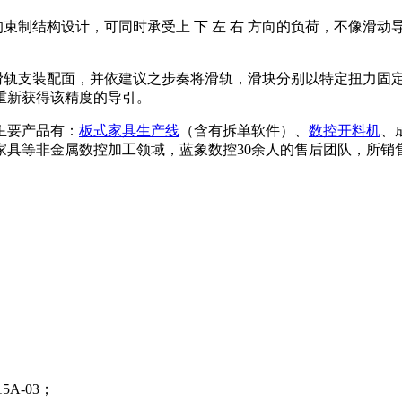
制结构设计，可同时承受上 下 左 右 方向的负荷，不像滑动
轨支装配面，并依建议之步奏将滑轨，滑块分别以特定扭力固
重新获得该精度的导引。
主要产品有：
板式家具生产线
（含有拆单软件）、
数控开料机
、
具等非金属数控加工领域，蓝象数控30余人的售后团队，所销
A-03；