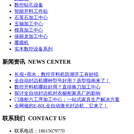
数控钻孔设备
智能开料工作站
石英石加工中心
五轴加工中心
模具加工中心
保丽龙加工中心
覆膜机
实木数控设备系列
新闻资讯
NEWS CENTER
长假+雨水，数控开料机防潮开工有妙招
全自动封边机哪种型号好用？选型指南来了！
数控开料机哪款好用？直排换刀加工中心
探讨全自动封边机对衣橱柜家具厂的影响
门墙柜六工序加工中心：一站式家具生产解决方案
全网催的E-80L全自动激光封边机，它来了！
联系我们
CONTACT US
联系电话：
18615679770