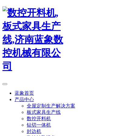
蓝象首页
产品中心
全屋定制生产解决方案
板式家具生产线
数控开料机
钻切一体机
封边机