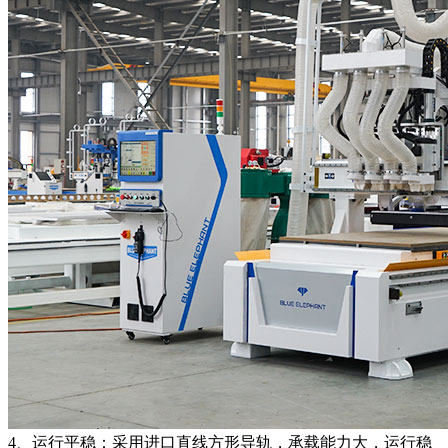
4、运行平稳：采用进口直线方形导轨，承载能力大，运行稳