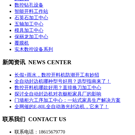
数控钻孔设备
智能开料工作站
石英石加工中心
五轴加工中心
模具加工中心
保丽龙加工中心
覆膜机
实木数控设备系列
新闻资讯
NEWS CENTER
长假+雨水，数控开料机防潮开工有妙招
全自动封边机哪种型号好用？选型指南来了！
数控开料机哪款好用？直排换刀加工中心
探讨全自动封边机对衣橱柜家具厂的影响
门墙柜六工序加工中心：一站式家具生产解决方案
全网催的E-80L全自动激光封边机，它来了！
联系我们
CONTACT US
联系电话：
18615679770