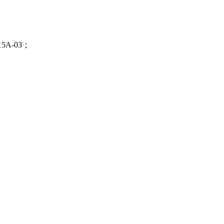
A-03；