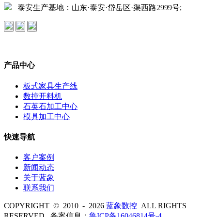
泰安生产基地：山东·泰安·岱岳区·渠西路2999号;
产品中心
板式家具生产线
数控开料机
石英石加工中心
模具加工中心
快速导航
客户案例
新闻动态
关于蓝象
联系我们
COPYRIGHT © 2010 - 2026
蓝象数控
ALL RIGHTS
RESERVED 备案信息：
鲁ICP备16046814号-4