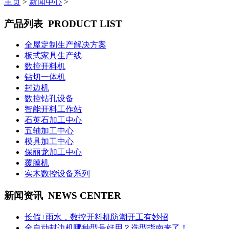
主页
>
新闻中心
>
产品列表
PRODUCT LIST
全屋定制生产解决方案
板式家具生产线
数控开料机
钻切一体机
封边机
数控钻孔设备
智能开料工作站
石英石加工中心
五轴加工中心
模具加工中心
保丽龙加工中心
覆膜机
实木数控设备系列
新闻资讯
NEWS CENTER
长假+雨水，数控开料机防潮开工有妙招
全自动封边机哪种型号好用？选型指南来了！