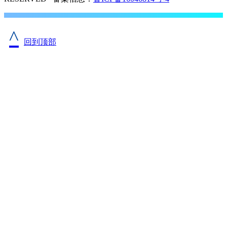
^
回到顶部