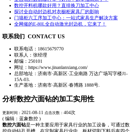
数控开料机哪款好用？直排换刀加工中心
探讨全自动封边机对衣橱柜家具厂的影响
门墙柜六工序加工中心：一站式家具生产解决方案
全网催的E-80L全自动激光封边机，它来了！
联系我们
CONTACT US
联系电话：
18615679770
联系人：张经理
邮编：250101
网址：https://www.jinanlanxiang.com/
总部地址：济南市·高新区·工业南路 万达广场写字楼J1-
15A-03.
生产基地：济南市·高新区·春博路 1888号.
分析数控六面钻的加工实用性
2021-08-11
404
次
更新时间：
点击次数：
( 编辑：蓝象数控 )
数控六面钻
是一种主要应用于家具行业的加工设备，可通过数
控自动钻孔开槽，在定制家具行业中，板材切割下料后有四个