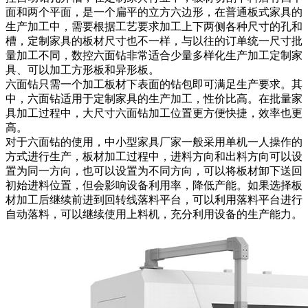
面和两个平面，是一个扁平的立方六边形，在普通板式家具的
生产加工中，需要根据工艺要求加工上下两侧各种尺寸的孔和
槽，定制家具的板材尺寸也不一样，与以往的订单统一尺寸批
量加工不同，数控六面钻非常适合少量多样化生产加工定制家
具、可以加工方形板和异形板。
六面钻只需一个加工板材下表面的钻包即可满足生产要求。其
中，六面钻适用于定制家具的生产加工，性价比高。在批量家
具加工过程中，大尺寸六面钻加工位置更方便快捷，效率也更
高。
对于六面钻的使用，中小型家具厂家一般采用单机一人操作的
方式进行生产，板材加工过程中，进料方向和出料方向可以设
置为同一方向，也可以设置为不同方向，可以将板材卸下送回
初始进料位置，但会影响设备利用率，降低产能。如果选择板
材加工后继续前进到回转线落料平台，可以利用落料平台进行
自动落料，可以继续使用上料机，充分利用设备的生产能力。