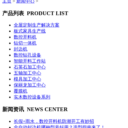
主页
>
新闻中心
>
产品列表
PRODUCT LIST
全屋定制生产解决方案
板式家具生产线
数控开料机
钻切一体机
封边机
数控钻孔设备
智能开料工作站
石英石加工中心
五轴加工中心
模具加工中心
保丽龙加工中心
覆膜机
实木数控设备系列
新闻资讯
NEWS CENTER
长假+雨水，数控开料机防潮开工有妙招
全自动封边机哪种型号好用？选型指南来了！