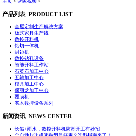
主页
>
蓝象视频
>
产品列表
PRODUCT LIST
全屋定制生产解决方案
板式家具生产线
数控开料机
钻切一体机
封边机
数控钻孔设备
智能开料工作站
石英石加工中心
五轴加工中心
模具加工中心
保丽龙加工中心
覆膜机
实木数控设备系列
新闻资讯
NEWS CENTER
长假+雨水，数控开料机防潮开工有妙招
全自动封边机哪种型号好用？选型指南来了！