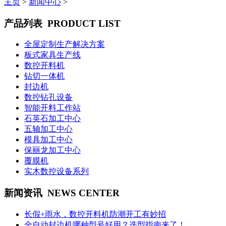
主页
>
新闻中心
>
产品列表
PRODUCT LIST
全屋定制生产解决方案
板式家具生产线
数控开料机
钻切一体机
封边机
数控钻孔设备
智能开料工作站
石英石加工中心
五轴加工中心
模具加工中心
保丽龙加工中心
覆膜机
实木数控设备系列
新闻资讯
NEWS CENTER
长假+雨水，数控开料机防潮开工有妙招
全自动封边机哪种型号好用？选型指南来了！