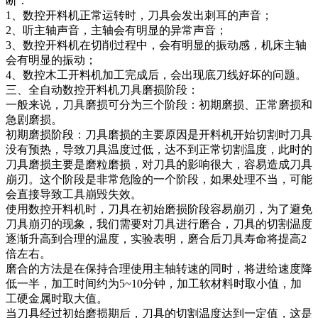
断：
1、数控开料机正常运转时，刀具会发出刺耳的声音；
2、听主轴声音，主轴会有明显的异常声音；
3、数控开料机在切削过程中，会有明显的振动感，机床主轴
会有明显的振动；
4、数控木工开料机加工完成后，会出现底刀线好坏的问题。
三、全自动数控开料机刀具磨损阶段：
一般来说，刀具磨损可分为三个阶段：初期磨损、正常磨损和
急剧磨损。
初期磨损阶段：刀具磨损的主要原因是开料机开始切割时刀具
没有预热，导致刀具温度过低，达不到正常切割温度，此时的
刀具磨损主要是磨粒磨损，对刀具的影响很大，容易造成刀具
崩刃。这个阶段是非常危险的一个阶段，如果处理不当，可能
会直接导致工具崩毁失效。
使用数控开料机时，刀具在初始磨损阶段容易崩刃，为了避免
刀具崩刃的现象，我们需要对刀具进行磨合，刀具的切割温度
逐渐升高到合理的温度，实验表明，磨合后刀具寿命将提高2
倍左右。
磨合的方法是在保持合理使用主轴转速的同时，将进给速度降
低一半，加工时间约为5~10分钟，加工软材料时取小值，加
工硬金属时取大值。
当刀具经过初始磨损期后，刀具的切割温度达到一定值，这是