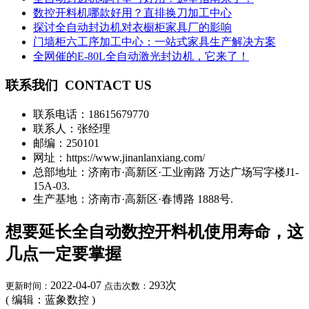
数控开料机哪款好用？直排换刀加工中心
探讨全自动封边机对衣橱柜家具厂的影响
门墙柜六工序加工中心：一站式家具生产解决方案
全网催的E-80L全自动激光封边机，它来了！
联系我们
CONTACT US
联系电话：
18615679770
联系人：张经理
邮编：250101
网址：https://www.jinanlanxiang.com/
总部地址：济南市·高新区·工业南路 万达广场写字楼J1-
15A-03.
生产基地：济南市·高新区·春博路 1888号.
想要延长全自动数控开料机使用寿命，这
几点一定要掌握
2022-04-07
293
次
更新时间：
点击次数：
( 编辑：蓝象数控 )