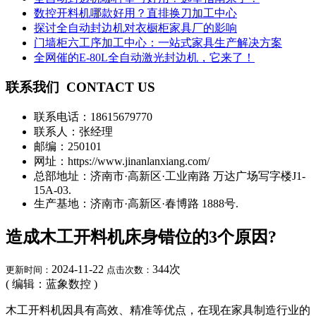
数控开料机哪款好用？直排换刀加工中心
探讨全自动封边机对衣橱柜家具厂的影响
门墙柜六工序加工中心：一站式家具生产解决方案
全网催的E-80L全自动激光封边机，它来了！
联系我们
CONTACT US
联系电话：
18615679770
联系人：张经理
邮编：250101
网址：https://www.jinanlanxiang.com/
总部地址：济南市·高新区·工业南路 万达广场写字楼J1-
15A-03.
生产基地：济南市·高新区·春博路 1888号.
造成木工开料机床身错位的3个原因?
2024-11-22
344
次
更新时间：
点击次数：
( 编辑：蓝象数控 )
木工开料机因具有高效、精准等优点，在现在家具制造行业的