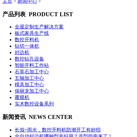
主页
>
新闻中心
>
产品列表
PRODUCT LIST
全屋定制生产解决方案
板式家具生产线
数控开料机
钻切一体机
封边机
数控钻孔设备
智能开料工作站
石英石加工中心
五轴加工中心
模具加工中心
保丽龙加工中心
覆膜机
实木数控设备系列
新闻资讯
NEWS CENTER
长假+雨水，数控开料机防潮开工有妙招
全自动封边机哪种型号好用？选型指南来了！