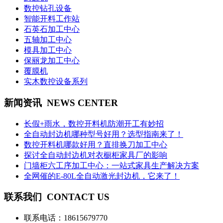
数控钻孔设备
智能开料工作站
石英石加工中心
五轴加工中心
模具加工中心
保丽龙加工中心
覆膜机
实木数控设备系列
新闻资讯
NEWS CENTER
长假+雨水，数控开料机防潮开工有妙招
全自动封边机哪种型号好用？选型指南来了！
数控开料机哪款好用？直排换刀加工中心
探讨全自动封边机对衣橱柜家具厂的影响
门墙柜六工序加工中心：一站式家具生产解决方案
全网催的E-80L全自动激光封边机，它来了！
联系我们
CONTACT US
联系电话：
18615679770