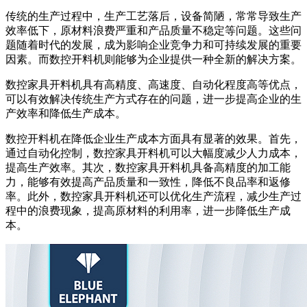
传统的生产过程中，生产工艺落后，设备简陋，常常导致生产
效率低下，原材料浪费严重和产品质量不稳定等问题。这些问
题随着时代的发展，成为影响企业竞争力和可持续发展的重要
因素。而数控开料机则能够为企业提供一种全新的解决方案。
数控家具开料机具有高精度、高速度、自动化程度高等优点，
可以有效解决传统生产方式存在的问题，进一步提高企业的生
产效率和降低生产成本。
数控开料机在降低企业生产成本方面具有显著的效果。首先，
通过自动化控制，数控家具开料机可以大幅度减少人力成本，
提高生产效率。其次，数控家具开料机具备高精度的加工能
力，能够有效提高产品质量和一致性，降低不良品率和返修
率。此外，数控家具开料机还可以优化生产流程，减少生产过
程中的浪费现象，提高原材料的利用率，进一步降低生产成
本。