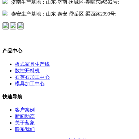
济南生产基地：山东·济南·历城区·春喧东路592号;
泰安生产基地：山东·泰安·岱岳区·渠西路2999号;
产品中心
板式家具生产线
数控开料机
石英石加工中心
模具加工中心
快速导航
客户案例
新闻动态
关于蓝象
联系我们