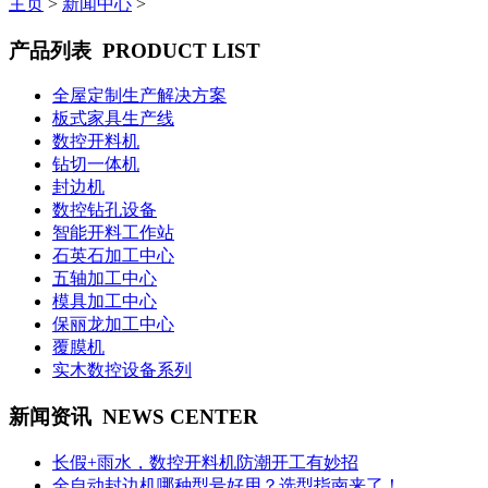
主页
>
新闻中心
>
产品列表
PRODUCT LIST
全屋定制生产解决方案
板式家具生产线
数控开料机
钻切一体机
封边机
数控钻孔设备
智能开料工作站
石英石加工中心
五轴加工中心
模具加工中心
保丽龙加工中心
覆膜机
实木数控设备系列
新闻资讯
NEWS CENTER
长假+雨水，数控开料机防潮开工有妙招
全自动封边机哪种型号好用？选型指南来了！