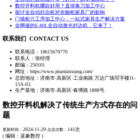
数控开料机哪款好用？直排换刀加工中心
探讨全自动封边机对衣橱柜家具厂的影响
门墙柜六工序加工中心：一站式家具生产解决方案
全网催的E-80L全自动激光封边机，它来了！
联系我们
CONTACT US
联系电话：
18615679770
联系人：张经理
邮编：250101
网址：https://www.jinanlanxiang.com/
总部地址：济南市·高新区·工业南路 万达广场写字楼J1-
15A-03.
生产基地：济南市·高新区·春博路 1888号.
数控开料机解决了传统生产方式存在的问
题
2024-11-29
141
次
更新时间：
点击次数：
( 编辑：蓝象数控 )