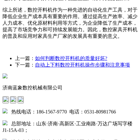
综上所述，数控开料机作为一种先进的自动化生产工具，对于
降低企业生产成本具有重要的作用。通过提高生产效率、减少
人力成本、优化原材料利用等方式，为企业降低了生产成本，
提高了市场竞争力和可持续发展能力。因此，数控家具开料机
的普及和应用对家具生产厂家的发展具有重要的意义。
上一篇：
如何判断数控开料机的质量好坏?
下一篇：
自动上下料数控开料机操作步骤和注意事项
济南蓝象数控机械有限公司
热线电话：186-1567-9770 电话：0531-80981766
总部地址：山东·济南·高新区·工业南路·万达广场写字楼
J1-15A-03；