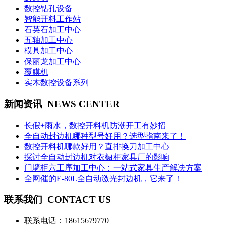
数控钻孔设备
智能开料工作站
石英石加工中心
五轴加工中心
模具加工中心
保丽龙加工中心
覆膜机
实木数控设备系列
新闻资讯
NEWS CENTER
长假+雨水，数控开料机防潮开工有妙招
全自动封边机哪种型号好用？选型指南来了！
数控开料机哪款好用？直排换刀加工中心
探讨全自动封边机对衣橱柜家具厂的影响
门墙柜六工序加工中心：一站式家具生产解决方案
全网催的E-80L全自动激光封边机，它来了！
联系我们
CONTACT US
联系电话：
18615679770