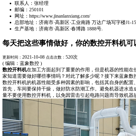
联系人：张经理
邮编：250101
网址：https://www.jinanlanxiang.com/
总部地址：济南市·高新区·工业南路 万达广场写字楼J1-15A
生产基地：济南市·高新区·春博路 1888号.
每天把这些事情做好，你的数控开料机可
2021-10-08
520
次
更新时间：
点击次数：
( 编辑：蓝象数控 )
数控开料机
在加工方面起到了重要的作用，但是机器的性能在
家知道需要做好哪些事情吗？对此了解多少呢？接下来蓝象数
数控开料机的机器性能受多种因素的影响，包括其自身的配置
首先，车间要保持干燥，做好防水防潮工作。避免机器进水造
量不要使用数控开料机，以免因雷击引起电路问题而导致机器