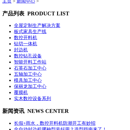
主页
>
新闻中心
>
产品列表
PRODUCT LIST
全屋定制生产解决方案
板式家具生产线
数控开料机
钻切一体机
封边机
数控钻孔设备
智能开料工作站
石英石加工中心
五轴加工中心
模具加工中心
保丽龙加工中心
覆膜机
实木数控设备系列
新闻资讯
NEWS CENTER
长假+雨水，数控开料机防潮开工有妙招
全自动封边机哪种型号好用？选型指南来了！