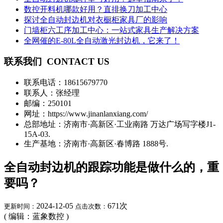
数控开料机哪款好用？直排换刀加工中心
探讨全自动封边机对衣橱柜家具厂的影响
门墙柜六工序加工中心：一站式家具生产解决方案
全网催的E-80L全自动激光封边机，它来了！
联系我们
CONTACT US
联系电话：
18615679770
联系人：张经理
邮编：250101
网址：https://www.jinanlanxiang.com/
总部地址：济南市·高新区·工业南路 万达广场写字楼J1-
15A-03.
生产基地：济南市·高新区·春博路 1888号.
全自动封边机的跟踪功能是做什么的，重
要吗？
2024-12-05
671
次
更新时间：
点击次数：
( 编辑：蓝象数控 )