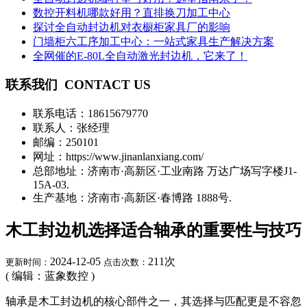
数控开料机哪款好用？直排换刀加工中心
探讨全自动封边机对衣橱柜家具厂的影响
门墙柜六工序加工中心：一站式家具生产解决方案
全网催的E-80L全自动激光封边机，它来了！
联系我们
CONTACT US
联系电话：
18615679770
联系人：张经理
邮编：250101
网址：https://www.jinanlanxiang.com/
总部地址：济南市·高新区·工业南路 万达广场写字楼J1-
15A-03.
生产基地：济南市·高新区·春博路 1888号.
木工封边机选择适合轴承的重要性与技巧
2024-12-05
211
次
更新时间：
点击次数：
( 编辑：蓝象数控 )
轴承是木工封边机的核心部件之一，其选择与匹配更是不容忽