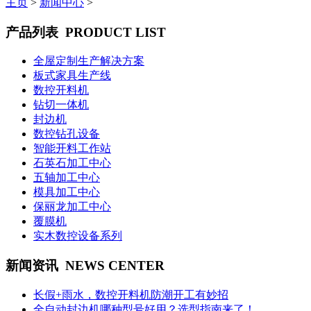
主页
>
新闻中心
>
产品列表
PRODUCT LIST
全屋定制生产解决方案
板式家具生产线
数控开料机
钻切一体机
封边机
数控钻孔设备
智能开料工作站
石英石加工中心
五轴加工中心
模具加工中心
保丽龙加工中心
覆膜机
实木数控设备系列
新闻资讯
NEWS CENTER
长假+雨水，数控开料机防潮开工有妙招
全自动封边机哪种型号好用？选型指南来了！