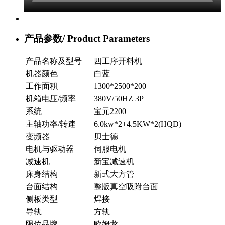
产品参数/
Product Parameters
产品名称及型号
四工序开料机
机器颜色
白蓝
工作面积
1300*2500*200
机箱电压/频率
380V/50HZ 3P
系统
宝元2200
主轴功率/转速
6.0kw*2+4.5KW*2(HQD)
变频器
贝士德
电机与驱动器
伺服电机
减速机
新宝减速机
床身结构
新式大方管
台面结构
整版真空吸附台面
侧板类型
焊接
导轨
方轨
限位品牌
欧姆龙